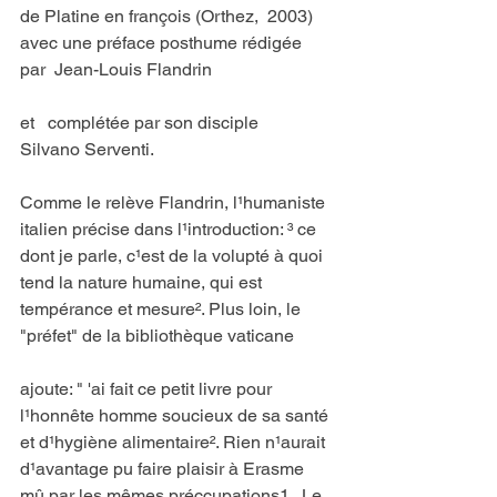
de Platine en françois (Orthez,  2003) 
avec une préface posthume rédigée 
par  Jean-Louis Flandrin
et   complétée par son disciple   
Silvano Serventi.
Comme le relève Flandrin, l¹humaniste 
italien précise dans l¹introduction: ³ ce 
dont je parle, c¹est de la volupté à quoi 
tend la nature humaine, qui est 
tempérance et mesure². Plus loin, le 
"préfet" de la bibliothèque vaticane
ajoute: " 'ai fait ce petit livre pour 
l¹honnête homme soucieux de sa santé 
et d¹hygiène alimentaire². Rien n¹aurait 
d¹avantage pu faire plaisir à Erasme 
mû par les mêmes préccupations1 . Le 