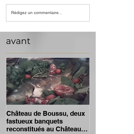
Rédigez un commentaire...
avant
Château de Boussu, deux
Reconstitutio
fastueux banquets
offert à Vict
reconstitués au Château
LES GALERI