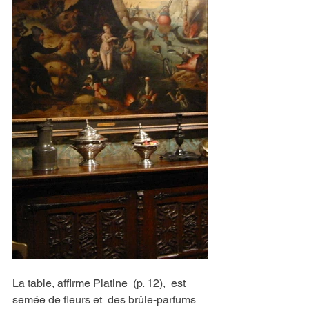
La table, affirme Platine  (p. 12),  est 
semée de fleurs et  des brûle-parfums 