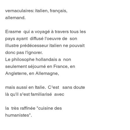
vernaculaires: italien, français, 
allemand.
Erasme  qui a voyagé à travers tous les 
pays ayant  diffusé l'oeuvre de  son 
illustre prédécesseur italien ne pouvait  
donc pas l'ignorer.
Le philosophe hollandais a  non 
seulement séjourné en France, en 
Angleterre, en Allemagne,
mais aussi en Italie.  C¹est   sans doute  
là qu'il s¹est familiarisé  avec
la  très raffinée "cuisine des 
humanistes".