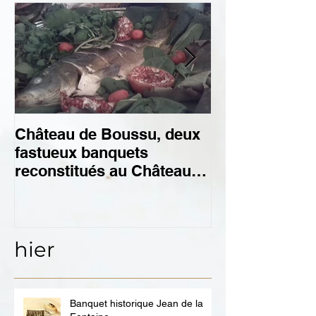
Château de Boussu, deux
Reconstitutio
fastueux banquets
offert à Vict
reconstitués au Château
LES GALERI
de Boussu pour Mons 2015
SAINT-HUBE
hier