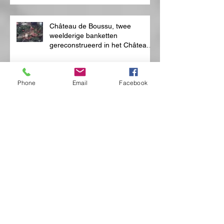
Château de Boussu, twee
weelderige banketten
gereconstrueerd in het Château
de Boussu voor Mons 2015
Phone
Email
Facebook
Bubbeldiner op vlotten
Reconstructie van het banket
aangeboden aan Victor Hugo IN
DE GALERIJEN ROYALES
SAINT-HUBERT
Diner Tolstoï - Europalia Russia