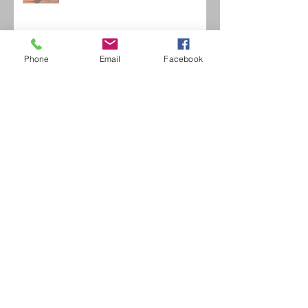
Phone
Email
Facebook
HISTORISCH BANKET JEAN DE
LA FONTAINE
Dinner Ommegang 2013
Boussu