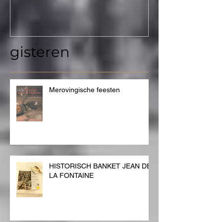
Château de B
Mons 2015
gisteren
Merovingische feesten
HISTORISCH BANKET JEAN DE
LA FONTAINE