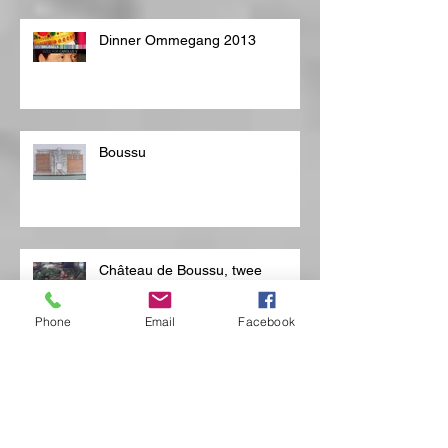
Dinner Ommegang 2013
Boussu
Château de Boussu, twee
weelderige banketten
gereconstrueerd in het Château
Phone
Email
Facebook
de Boussu voor Mons 2015
Bubbeldiner op vlotten