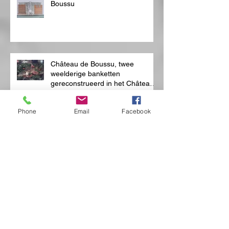
Boussu
Château de Boussu, twee
weelderige banketten
gereconstrueerd in het Château
de Boussu voor Mons 2015
Phone
Email
Facebook
Bubbeldiner op vlotten
Reconstructie van het banket
aangeboden aan Victor Hugo IN
DE GALERIJEN ROYALES
SAINT-HUBERT