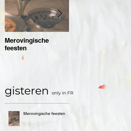
Merovingische
Château de Boussu,
feesten
twee weelderige
banketten
gereconstrueerd in
het Château de
Boussu voor Mons
2015
gisteren
only in FR
Merovingische feesten