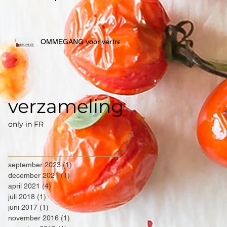
OMMEGANG voor vertrek
verzameling
only in FR
september 2023
(1)
1 post
december 2021
(1)
1 post
april 2021
(4)
4 posts
juli 2018
(1)
1 post
juni 2017
(1)
1 post
november 2016
(1)
1 post