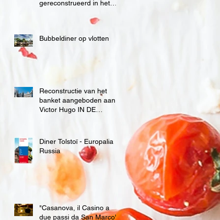
gereconstrueerd in het
Château de Boussu voor
Mons 2015
Bubbeldiner op vlotten
Reconstructie van het
banket aangeboden aan
Victor Hugo IN DE
GALERIJEN ROYALES
SAINT-HUBERT
Diner Tolstoï - Europalia
Russia
"Casanova, il Casino a
due passi da San Marco"