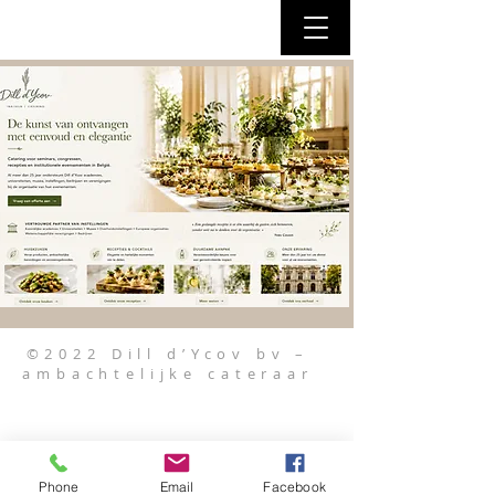
©2022 Dill d’Ycov bv –
ambachtelijke cateraar
Phone
Email
Facebook