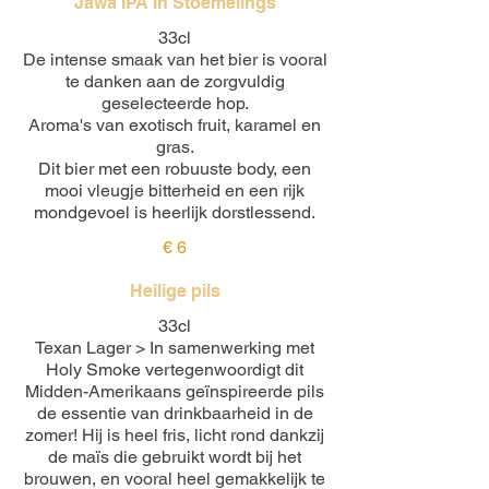
Jawa IPA In Stoemelings
33cl
De intense smaak van het bier is vooral
te danken aan de zorgvuldig
geselecteerde hop.
Aroma's van exotisch fruit, karamel en
gras.
Dit bier met een robuuste body, een
mooi vleugje bitterheid en een rijk
mondgevoel is heerlijk dorstlessend.
€ 6
Heilige pils
33cl
Texan Lager > In samenwerking met
Holy Smoke vertegenwoordigt dit
Midden-Amerikaans geïnspireerde pils
de essentie van drinkbaarheid in de
zomer! Hij is heel fris, licht rond dankzij
de maïs die gebruikt wordt bij het
brouwen, en vooral heel gemakkelijk te