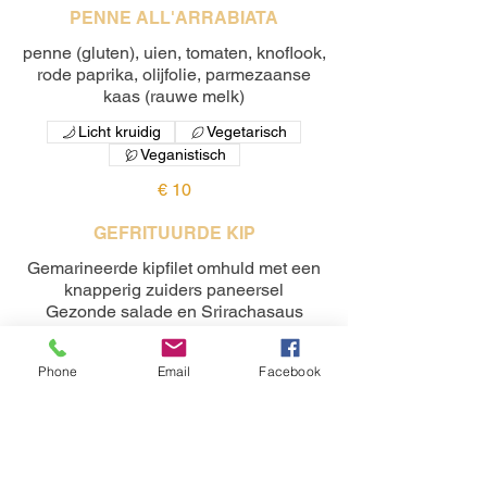
PENNE ALL'ARRABIATA
penne (gluten), uien, tomaten, knoflook,
rode paprika, olijfolie, parmezaanse
kaas (rauwe melk)
Licht kruidig
Vegetarisch
Veganistisch
€ 10
GEFRITUURDE KIP
Gemarineerde kipfilet omhuld met een
knapperig zuiders paneersel
Gezonde salade en Srirachasaus
Tarwe
Sesam
Noten
Pinda's
Licht kruidig
Phone
Email
Facebook
€ 10
FRIET MAYONE
€ 5